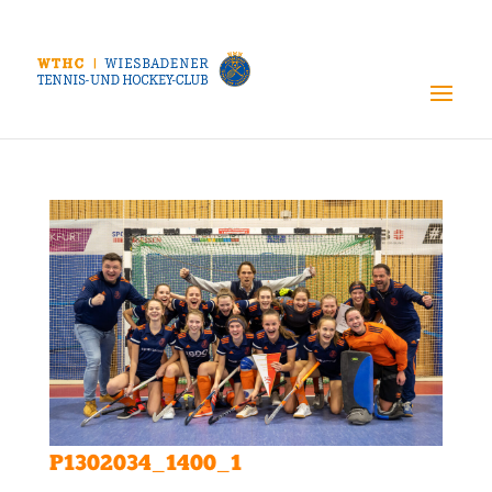
P1302034_1400_1