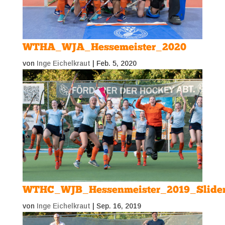
WTHA_WJA_Hessemeister_2020
von
Inge Eichelkraut
|
Feb. 5, 2020
WTHC_WJB_Hessenmeister_2019_Slider
von
Inge Eichelkraut
|
Sep. 16, 2019