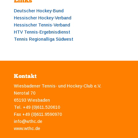
Links
Deutscher Hockey-Bund
Hessischer Hockey-Verband
Hessischer Tennis-Verband
HTV Tennis-Ergebnisdienst
Tennis Regionalliga Südwest
Kontakt
Wiesbadener Tennis- und Hockey-Club e.V.
Nerotal 70
65193 Wiesbaden
Tel. +49 (0)611.520610
Fax +49 (0)611.9590970
info@wthc.de
www.wthc.de