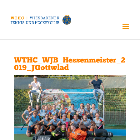
WTHC_WJB_Hessenmeister_2
019_JGottwlad