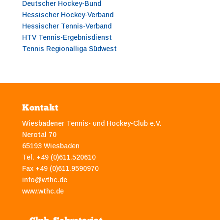
Deutscher Hockey-Bund
Hessischer Hockey-Verband
Hessischer Tennis-Verband
HTV Tennis-Ergebnisdienst
Tennis Regionalliga Südwest
Kontakt
Wiesbadener Tennis- und Hockey-Club e.V.
Nerotal 70
65193 Wiesbaden
Tel. +49 (0)611.520610
Fax +49 (0)611.9590970
info@wthc.de
www.wthc.de