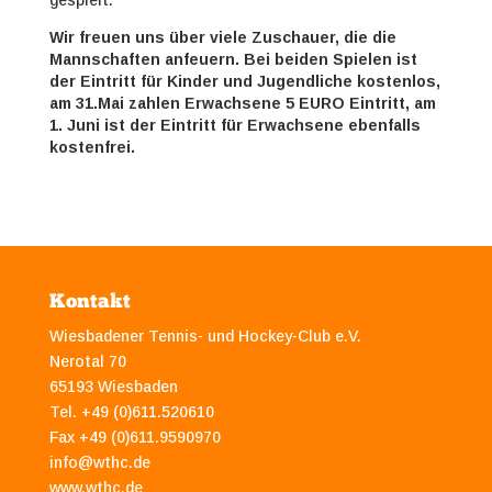
gespielt.
Wir freuen uns über viele Zuschauer, die die
Mannschaften anfeuern. Bei beiden Spielen ist
der Eintritt für Kinder und Jugendliche kostenlos,
am 31.Mai zahlen Erwachsene 5 EURO Eintritt, am
1. Juni ist der Eintritt für Erwachsene ebenfalls
kostenfrei.
Kontakt
Wiesbadener Tennis- und Hockey-Club e.V.
Nerotal 70
65193 Wiesbaden
Tel. +49 (0)611.520610
Fax +49 (0)611.9590970
info@wthc.de
www.wthc.de