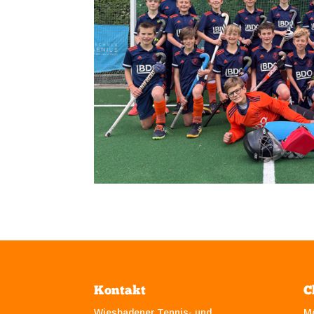
Kontakt
C
Wiesbadener Tennis- und
M