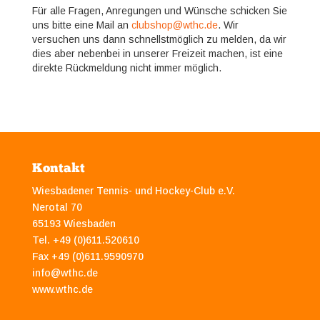
Für alle Fragen, Anregungen und Wünsche schicken Sie
uns bitte eine Mail an
clubshop@wthc.de
. Wir
versuchen uns dann schnellstmöglich zu melden, da wir
dies aber nebenbei in unserer Freizeit machen, ist eine
direkte Rückmeldung nicht immer möglich.
Kontakt
Wiesbadener Tennis- und Hockey-Club e.V.
Nerotal 70
65193 Wiesbaden
Tel. +49 (0)611.520610
Fax +49 (0)611.9590970
info@wthc.de
www.wthc.de