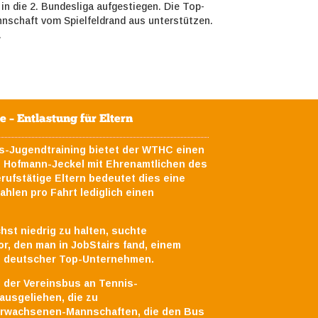
in die 2. Bundesliga aufgestiegen. Die Top-
nnschaft vom Spielfeldrand aus unterstützen.
.
– Entlastung für Eltern
s-Jugendtraining bietet der WTHC einen
e Hofmann-Jeckel
mit Ehrenamtlichen des
rufstätige Eltern bedeutet dies eine
ahlen pro Fahrt lediglich einen
hst niedrig zu halten, suchte
r, den man in JobStairs fand, einem
te deutscher Top-Unternehmen.
der Vereinsbus an Tennis-
usgeliehen, die zu
Erwachsenen-Mannschaften, die den Bus