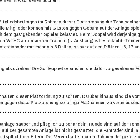
t einem Erwachsenen buchen.
itgliedsbeitrages im Rahmen dieser Platzordnung die Tennisanlage 
lle Mitglieder können mit Gästen gegen Gebühr auf der Anlage spiel
dem gastgebenden Spieler belastet. Beim Doppel wird derjenige g
vom WTHC autorisierten Trainern (s. Aushang) ist es erlaubt, Traine
ntereinander mit mehr als 6 Bällen ist nur auf den Plätzen 16, 17 u
ältig abzuziehen. Die Schleppnetze sind an die dafür vorgesehenen V
inhalten dieser Platzordnung zu achten. Darüber hinaus sind die v
ößen gegen diese Platzordnung sofortige Maßnahmen zu veranlassen.
ubanlage sauber und pfleglich zu behandeln. Hunde sind auf der Ten
 auf der gesamten Anlage ist nicht gestattet; die Fahrräder sind in
ichtspflicht der Eltern. Der Verein haftet nur im Rahmen der geset