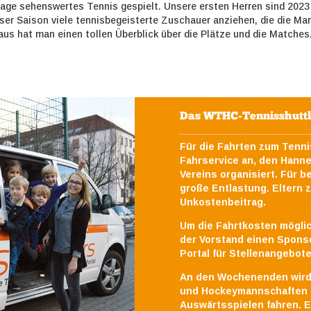
lage sehenswertes Tennis gespielt. Unsere ersten Herren sind 2023 
er Saison viele tennisbegeisterte Zuschauer anziehen, die die Ma
s hat man einen tollen Überblick über die Plätze und die Matches
Das WTHC-Tennisshuttle 
Für die Fahrten zum Tenni
Fahrservice an, den Hann
Vereins organisiert.
Für be
große Entlastung. Eltern z
Unkostenbeitrag.
Um die Fahrtkosten möglic
der Vorstand einen Sponso
Portal für Stellenangebo
An den Wochenenden wird 
und Hockeymannschaften a
Auswärtsspielen fahren. 