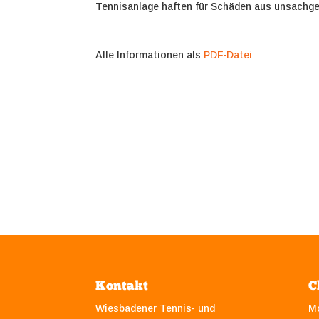
Tennisanlage haften für Schäden aus unsachg
Alle Informationen als
PDF-Datei
Kontakt
C
Wiesbadener Tennis- und
M