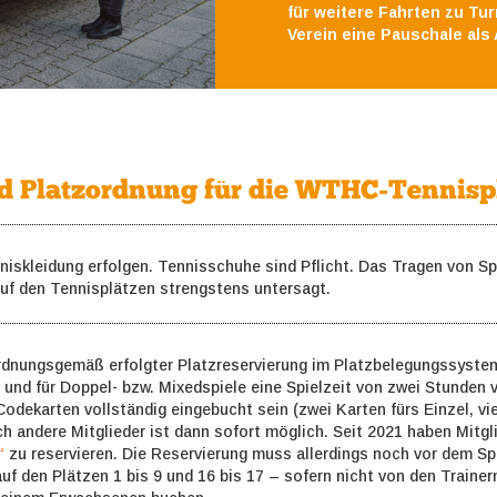
für weitere Fahrten zu Tu
Verein eine Pauschale als 
nd Platzordnung für die WTHC-Tennisp
nniskleidung erfolgen. Tennisschuhe sind Pflicht. Das Tragen von S
uf den Tennisplätzen strengstens untersagt.
ordnungsgemäß erfolgter Platzreservierung im Platzbelegungssyste
e und für Doppel- bzw. Mixedspiele eine Spielzeit von zwei Stunden 
Codekarten vollständig eingebucht sein (zwei Karten fürs Einzel, vi
 andere Mitglieder ist dann sofort möglich. Seit 2021 haben Mitgli
“
zu reservieren. Die Reservierung muss allerdings noch vor dem Spi
uf den Plätzen 1 bis 9 und 16 bis 17 – sofern nicht von den Trainer