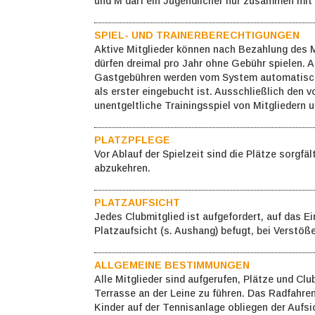
und M darf ein Jugendlicher nur zusammen mi
SPIEL- UND TRAINERBERECHTIGUNGEN
Aktive Mitglieder können nach Bezahlung des M
dürfen dreimal pro Jahr ohne Gebühr spielen. A
Gastgebühren werden vom System automatisch 
als erster eingebucht ist. Ausschließlich den 
unentgeltliche Trainingsspiel von Mitgliedern u
PLATZPFLEGE
Vor Ablauf der Spielzeit sind die Plätze sorgf
abzukehren.
PLATZAUFSICHT
Jedes Clubmitglied ist aufgefordert, auf das E
Platzaufsicht (s. Aushang) befugt, bei Verst
ALLGEMEINE BESTIMMUNGEN
Alle Mitglieder sind aufgerufen, Plätze und Cl
Terrasse an der Leine zu führen. Das Radfahren
Kinder auf der Tennisanlage obliegen der Aufs