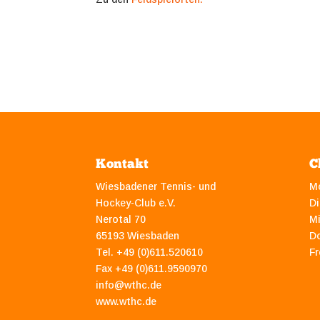
Kontakt
C
Wiesbadener Tennis- und
M
Hockey-Club e.V.
Di
Nerotal 70
M
65193 Wiesbaden
D
Tel. +49 (0)611.520610
Fr
Fax +49 (0)611.9590970
info@wthc.de
www.wthc.de