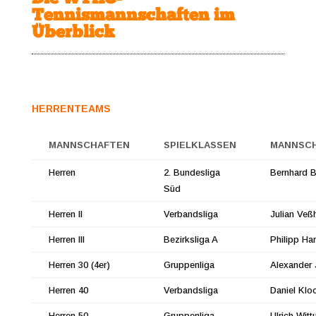
Tennismannschaften im
Überblick
HERRENTEAMS
MANNSCHAFTEN
SPIELKLASSEN
MANNSC
Herren
2. Bundesliga
Bernhard B
Süd
Herren II
Verbandsliga
Julian Veßh
Herren III
Bezirksliga A
Philipp Ha
Herren 30 (4er)
Gruppenliga
Alexander 
Herren 40
Verbandsliga
Daniel Klo
Herren 50
Gruppenliga
Ulrich Witt