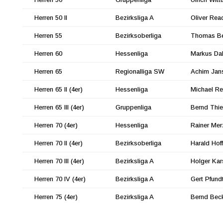
Herren 50 II
Bezirksliga A
Oliver Rea
Herren 55
Bezirksoberliga
Thomas Be
Herren 60
Hessenliga
Markus Da
Herren 65
Regionalliga SW
Achim Jan
Herren 65 II (4er)
Hessenliga
Michael Re
Herren 65 III (4er)
Gruppenliga
Bernd Thi
Herren 70 (4er)
Hessenliga
Rainer Mer
Herren 70 II (4er)
Bezirksoberliga
Harald Hoff
Herren 70 III (4er)
Bezirksliga A
Holger Kar
Herren 70 IV (4er)
Bezirksliga A
Gert Pfund
Herren 75 (4er)
Bezirksliga A
Bernd Bec