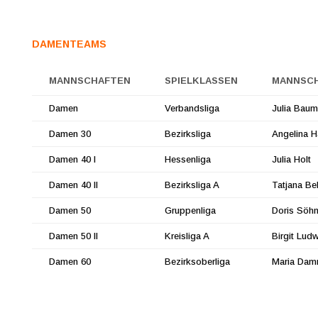
DAMENTEAMS
MANNSCHAFTEN
SPIELKLASSEN
MANNSC
Damen
Verbandsliga
Julia Baum
Damen 30
Bezirksliga
Angelina H
Damen 40 I
Hessenliga
Julia Holt
Damen 40 II
Bezirksliga A
Tatjana Be
Damen 50
Gruppenliga
Doris Söh
Damen 50 II
Kreisliga A
Birgit Lud
Damen 60
Bezirksoberliga
Maria Dam