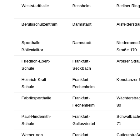
Weststadthalle
Bensheim
Berliner Rin
Berufsschulzentrum
Darmstadt
Alsfelderstr
Sporthalle
Darmstadt
Niederramst
Böllenfalltor
Straße 170
Friedrich-Ebert-
Frankfurt-
Arolser Stra
Schule
Seckbach
Heinrich-Kraft-
Frankfurt-
Konstanzer 
Schule
Fechenheim
Fabriksporthalle
Frankfurt-
Wächtersbac
Fechenheim
80
Paul-Hindemith-
Frankfurt-
Schwalbache
Schule
Gallusviertel
71
Werner-von-
Frankfurt-
Gutleutstraß