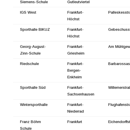
Siemens-Schule
Gutleutviertel
IGS West
Frankfurt-
Palleskesstr
Höchst
Sporthalle BIKUZ
Frankfurt-
Gebeschuss
Höchst
Georg-August-
Frankfurt-
Am Mühlgew
Zinn-Schule
Griesheim
Riedschule
Frankfurt-
Barbarossas
Bergen-
Enkheim
Sporthalle Süd
Frankfurt-
Willemerstra
Sachsenhausen
Wintersporthalle
Frankfurt-
Flughafenstr
Niederrad
Franz Böhm
Frankfurt
Eichendorffs
Schule