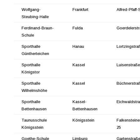
Wolfgang-
Frankfurt
Alfred-Pfaff-
Steubing-Halle
Ferdinand-Braun-
Fulda
Goerdelerstr
Schule
Sporthalle
Hanau
Lortzingstra
Güntherteichen
Sporthalle
Kassel
Luisenstraße
Königstor
Sporthalle
Kassel
Büchnerstra
Wilhelmshöhe
Sporthalle
Kassel-
Eichwaldstr
Bettenhausen
Bettenhausen
Taunusschule
Königsstein
Falkensteine
Königsstein
25
Goethe-Schule
Limburg
Gartenstraße