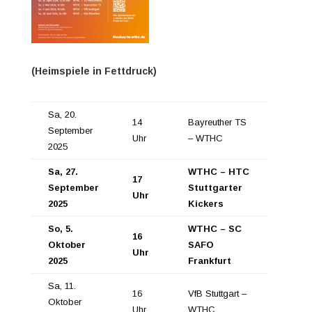
(Heimspiele in Fettdruck)
Sa, 20.
14
Bayreuther TS
September
Uhr
– WTHC
2025
Sa, 27.
WTHC – HTC
17
September
Stuttgarter
Uhr
2025
Kickers
So, 5.
WTHC – SC
16
Oktober
SAFO
Uhr
2025
Frankfurt
Sa, 11.
16
VfB Stuttgart –
Oktober
Uhr
WTHC