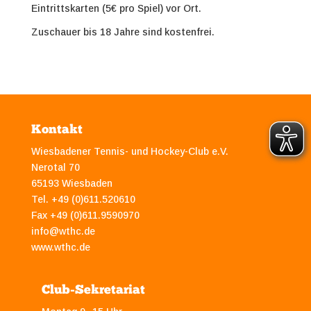
Eintrittskarten (5€ pro Spiel) vor Ort.
Zuschauer bis 18 Jahre sind kostenfrei.
Kontakt
Wiesbadener Tennis- und Hockey-Club e.V.
Nerotal 70
65193 Wiesbaden
Tel. +49 (0)611.520610
Fax +49 (0)611.9590970
info@wthc.de
www.wthc.de
Club-Sekretariat