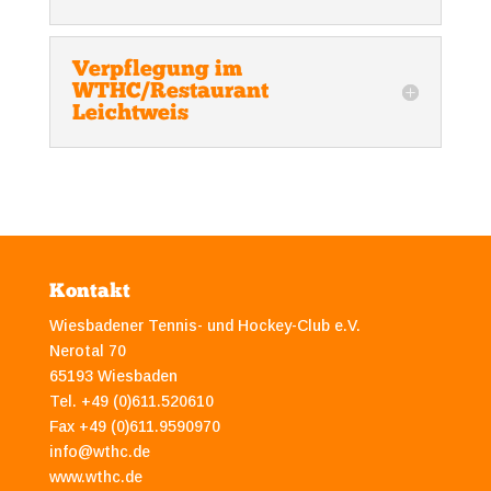
Verpflegung im
WTHC/Restaurant
Leichtweis
Kontakt
Wiesbadener Tennis- und Hockey-Club e.V.
Nerotal 70
65193 Wiesbaden
Tel. +49 (0)611.520610
Fax +49 (0)611.9590970
info@wthc.de
www.wthc.de