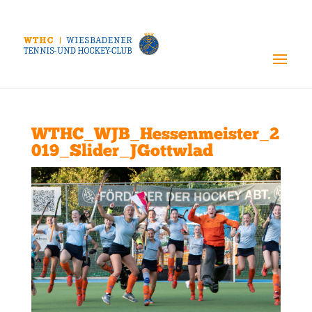
WTHC_WJB_Hessenmeister_2
019_Slider_JGottwlad