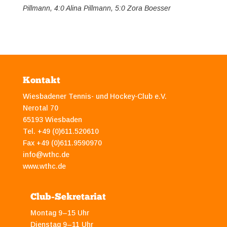
Pillmann, 4:0 Alina Pillmann, 5:0 Zora Boesser
Kontakt
Wiesbadener Tennis- und Hockey-Club e.V.
Nerotal 70
65193 Wiesbaden
Tel. +49 (0)611.520610
Fax +49 (0)611.9590970
info@wthc.de
www.wthc.de
Club-Sekretariat
Montag 9–15 Uhr
Dienstag 9–11 Uhr