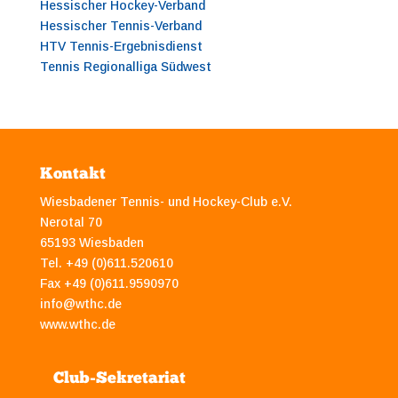
Hessischer Hockey-Verband
Hessischer Tennis-Verband
HTV Tennis-Ergebnisdienst
Tennis Regionalliga Südwest
Kontakt
Wiesbadener Tennis- und Hockey-Club e.V.
Nerotal 70
65193 Wiesbaden
Tel. +49 (0)611.520610
Fax +49 (0)611.9590970
info@wthc.de
www.wthc.de
Club-Sekretariat