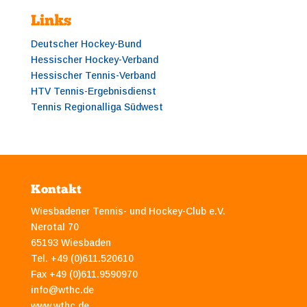
Links
Deutscher Hockey-Bund
Hessischer Hockey-Verband
Hessischer Tennis-Verband
HTV Tennis-Ergebnisdienst
Tennis Regionalliga Südwest
Kontakt
Wiesbadener Tennis- und Hockey-Club e.V.
Nerotal 70
65193 Wiesbaden
Tel. +49 (0)611.520610
Fax +49 (0)611.9590970
info@wthc.de
www.wthc.de