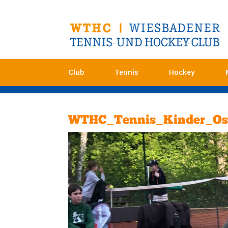
Club
Tennis
Hockey
WTHC_Tennis_Kinder_Os