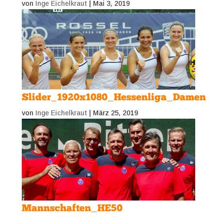
von
Inge Eichelkraut
|
Mai 3, 2019
Slider_1920x1080_Hessenliga_Damen
von
Inge Eichelkraut
|
März 25, 2019
Mannschaften_HE50