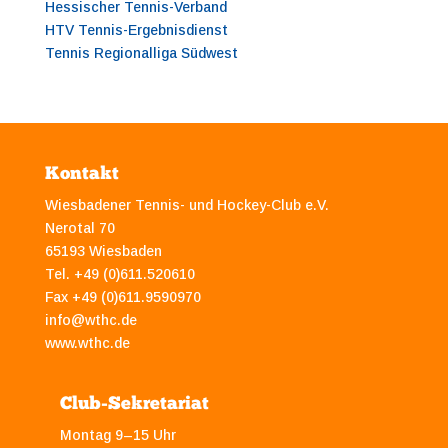
Hessischer Tennis-Verband
HTV Tennis-Ergebnisdienst
Tennis Regionalliga Südwest
Kontakt
Wiesbadener Tennis- und Hockey-Club e.V.
Nerotal 70
65193 Wiesbaden
Tel. +49 (0)611.520610
Fax +49 (0)611.9590970
info@wthc.de
www.wthc.de
Club-Sekretariat
Montag 9–15 Uhr