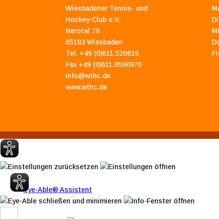
Wiesbadener Tennis- und
M
Hockey-Club e.V.
Di
Nerotal 70
M
65193 Wiesbaden
D
Tel. +49 (0)611.520610
Fr
Fax +49 (0)611.9590970
info@wthc.de
www.wthc.de