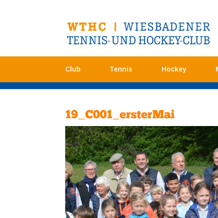
Club
Tennis
Hockey
19_C001_ersterMai