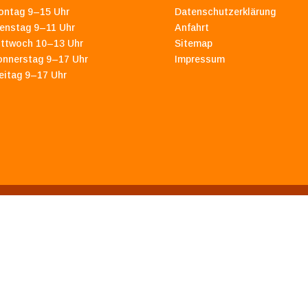
ontag 9–15 Uhr
Datenschutzerklärung
enstag 9–11 Uhr
Anfahrt
ittwoch 10–13 Uhr
Sitemap
onnerstag 9–17 Uhr
Impressum
eitag 9–17 Uhr