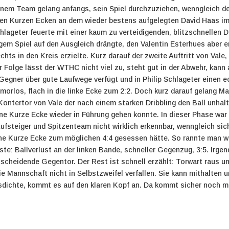
em Team gelang anfangs, sein Spiel durchzuziehen, wenngleich der
ren Kurzen Ecken an dem wieder bestens aufgelegten David Haas im 
hlageter feuerte mit einer kaum zu verteidigenden, blitzschnellen 
em Spiel auf den Ausgleich drängte, den Valentin Esterhues aber er
chts in den Kreis erzielte. Kurz darauf der zweite Auftritt von Vale,
r Folge lässt der WTHC nicht viel zu, steht gut in der Abwehr, kan
 Gegner über gute Laufwege verfügt und in Philip Schlageter einen 
orlos, flach in die linke Ecke zum 2:2. Doch kurz darauf gelang M
Kontertor von Vale der nach einem starken Dribbling den Ball unhal
ine Kurze Ecke wieder in Führung gehen konnte. In dieser Phase wa
ufsteiger und Spitzenteam nicht wirklich erkennbar, wenngleich si
ne Kurze Ecke zum möglichen 4:4 gesessen hätte. So rannte man we
e: Ballverlust an der linken Bande, schneller Gegenzug, 3:5. Irge
tscheidende Gegentor. Der Rest ist schnell erzählt: Torwart raus um
ie Mannschaft nicht in Selbstzweifel verfallen. Sie kann mithalten 
ngsdichte, kommt es auf den klaren Kopf an. Da kommt sicher noch m