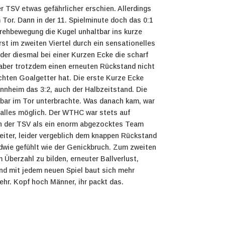
 TSV etwas gefährlicher erschien. Allerdings
Tor. Dann in der 11. Spielminute doch das 0:1
Drehbewegung die Kugel unhaltbar ins kurze
st im zweiten Viertel durch ein sensationelles
 der diesmal bei einer Kurzen Ecke die scharf
n aber trotzdem einen erneuten Rückstand nicht
echten Goalgetter hat. Die erste Kurze Ecke
annheim das 3:2, auch der Halbzeitstand. Die
tbar im Tor unterbrachte. Was danach kam, war
r alles möglich. Der WTHC war stets auf
ch der TSV als ein enorm abgezocktes Team
iter, leider vergeblich dem knappen Rückstand
ndwie gefühlt wie der Genickbruch. Zum zweiten
 Überzahl zu bilden, erneuter Ballverlust,
und mit jedem neuen Spiel baut sich mehr
ehr. Kopf hoch Männer, ihr packt das.