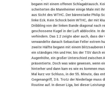
begann mit einem offenen Schlagabtausch. Kein
scheiterten die Mannheimer einige Male mit ih
aus Sicht des WTHC. Der bärenstarke Philip Sc
linke Eck. Kein Schock beim WTHC, der mit klug
Dribbling von der linken Bande diagonal nach re
geschossene Kugel in der Luft abblockte. In de
verhindern. Das 1:2 zeigte aber auch, dass der
verwandelte danach Sebastian Feller extrem hum
zweite Hälfte begann mit einem blitzsauberen 
ein ständiges Hin und Her, bis der TSV durch e
Augenhöhe, ein großer Unterschied zwischen A
präsentierte. Doch was wäre gewesen, wenn ei
hinterher und dann kam es wie es kommen musst
Mal kurz vor Schluss, in der 55. Minute, das en
Gegenangriff, 3:6. Trotz der Niederlage muss d
Routine auf. In dieser Liga, bei dieser Leistu