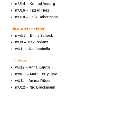
mU14 – Konrad Ansorg
mU16 – Tizian Herz
mU18 – Felix Habermann
Vize-Kreismeister
mwU8 – Emily Schock
mU9 – Max Redanz
wU11 – Karl Isabella
3. Platz
wU12 – Anna Kajuth
mwU8 – Marc Ustyugov
wU11 – Amina Röder
mU12 – Nic Brückmann