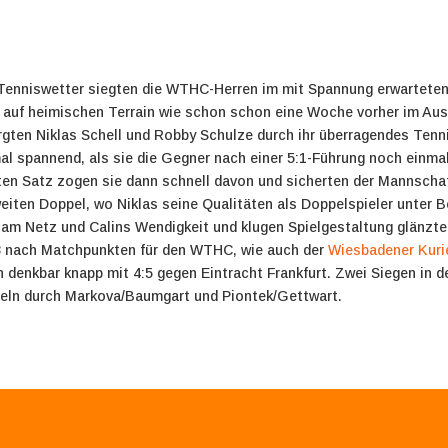
 Tenniswetter siegten die WTHC-Herren im mit Spannung erwartet
g auf heimischen Terrain wie schon schon eine Woche vorher im Ausw
orgten Niklas Schell und Robby Schulze durch ihr überragendes Tenn
l spannend, als sie die Gegner nach einer 5:1-Führung noch einmal
en Satz zogen sie dann schnell davon und sicherten der Mannschaf
eiten Doppel, wo Niklas seine Qualitäten als Doppelspieler unter B
t am Netz und Calins Wendigkeit und klugen Spielgestaltung glänzte
6:3 nach Matchpunkten für den WTHC, wie auch der
Wiesbadener Kuri
 denkbar knapp mit 4:5 gegen Eintracht Frankfurt. Zwei Siegen in
ppeln durch Markova/Baumgart und Piontek/Gettwart.