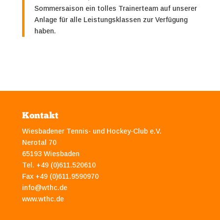
Sommersaison ein tolles Trainerteam auf unserer
Anlage für alle Leistungsklassen zur Verfügung
haben.
Kontakt
Wiesbadener Tennis- und Hockey-Club e.V.
Nerotal 70
65193 Wiesbaden
Tel. +49 (0)611.520610
Fax +49 (0)611.9590970
info@wthc.de
www.wthc.de