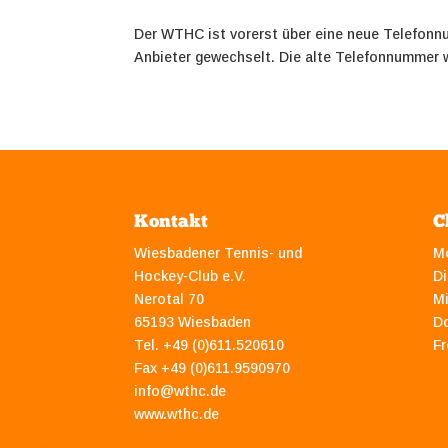
Der WTHC ist vorerst über eine neue Telefonnu
Anbieter gewechselt. Die alte Telefonnummer wi
Kontakt
C
Wiesbadener Tennis- und
M
Hockey-Club e.V.
Di
Nerotal 70
M
65193 Wiesbaden
D
Tel. +49 (0)611.520610
Fr
Fax +49 (0)611.9590970
info@wthc.de
www.wthc.de