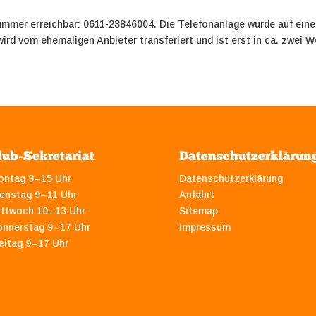
mmer erreichbar: 0611-23846004. Die Telefonanlage wurde auf eine
rd vom ehemaligen Anbieter transferiert und ist erst in ca. zwei W
lub-Sekretariat
Datenschutzerklärun
ontag 9–15 Uhr
Datenschutzerklärung
enstag 9–11 Uhr
Anfahrt
ittwoch 10–13 Uhr
Sitemap
onnerstag 9–17 Uhr
Impressum
eitag 9–17 Uhr