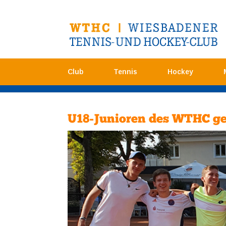
Club
Tennis
Hockey
U18-Junioren des WTHC ge