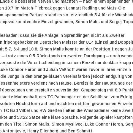
m Ende die besseren Nerven und machten – nach einem spannenden 
nen 10:7 im Match-Tiebreak gegen Lennart Redling und Mats-Ole
n spannenden Partien stand es so letztendlich 5:4 für die Wiesbad
onijevic konnten ihre Einzel gewinnen, Simon Malis und Sergej Topi
iesbaden, dass sie die Anlage in Sprendlingen nicht als Zweiter
den frischgebackenen Deutschen Meister der U14 (Einzel und Doppel
t 5:7, 6:4 und 10:8. Simon Malis konnte an der Position 1 gegen Ju
el – trotz eines 0:5-Rückstands im zweiten Durchgang – noch wend
 verpasste die Vorentscheidung in seinem Einzel nur denkbar knapp
. Luke Connor Heron und Julian Veßhoff waren zuvor in ihren Einzeln
 die Jungs in den orange-blauen Vereinsfarben jedoch endgültig von
 Hessenmeisters verdient nach Hause.
Bereits in der Hauptrunde der
 überzeugen und erspielte souverän den Gruppensieg mit 8:0-Punk
orisierte Mannschaft des TC Palmengarten der Schlüssel zum Erfolg.
bsoluten Höchstform auf und machten mit fünf gewonnenen Einzeln
en TC Bad Vilbel und RW Gießen ließen die Wiesbadener keine Zweif
te und 53:22 Sätze eine klare Sprache.
Folgende Spieler kämpften
m den Titel: Simon Malis, Simon Myslivec, Luke Connor Heron, Ser
ip Antonijevic, Henry Ellenberg und Ben Schmitt.