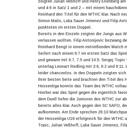
zeigten Julian Veßhoff und Henry Ellenberg a
und 4:6 in Satz 1 und 2 – mit einem hauchdün
Reinhard den Titel für den WTHC klar.
Nach neu
Simon Malis, Luka Sauer Jimenez und Filip Ant
punkteten im ersten Doppel.
Bereits in den Einzeln zeigten die Jungs aus W
verlassen wollten. Filip Antonijevic bezwang 
Reinhard Bengt in einem mitreißenden Match mi
Seifert nach einem 6:7 im ersten Satz das Spi
und gewann mit 6:7, 7:5 und 10:5. Sergej Topic
unterlag Lennart Redling mit 3:6, 6:2 und 9:11
leider chancenlos. In den Doppeln zeigten sich
ihrer besten Seite und brachten den Titel des
Hessenliga konnte das Team des WTHC vollauf
Hierbei war das Spiel gegen die eigentlich fav
dem Duell liefen die Junioren des WTHC zur a
bereits alles klar. Auch gegen den SC SAFO, d
aufkommen. Am Ende sprechen 26:10 Matchpunk
der Hessenliga U18 erfolgreich für den WTHC u
Topic, Julian Veßhoff, Luka Sauer Jimenez, Fil