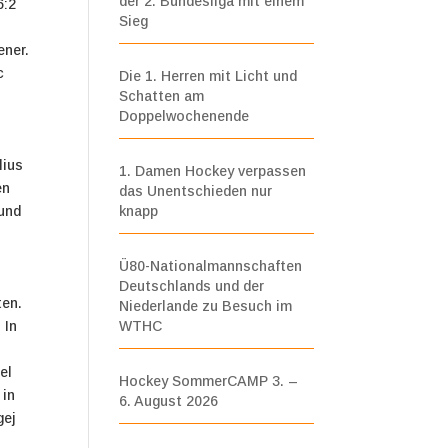
der 2. Bundesliga mit einem
6:2
Sieg
ener.
c
Die 1. Herren mit Licht und
Schatten am
Doppelwochenende
)
lius
1. Damen Hockey verpassen
en
das Unentschieden nur
 und
knapp
Ü80-Nationalmannschaften
Deutschlands und der
ten.
Niederlande zu Besuch im
 In
WTHC
el
Hockey SommerCAMP 3. –
 in
6. August 2026
gej