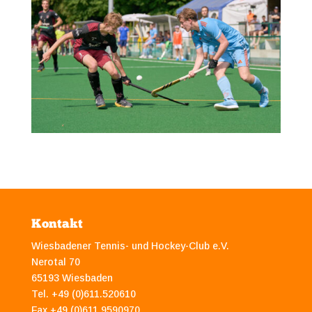
Kontakt
Wiesbadener Tennis- und Hockey-Club e.V.
Nerotal 70
65193 Wiesbaden
Tel. +49 (0)611.520610
Fax +49 (0)611.9590970