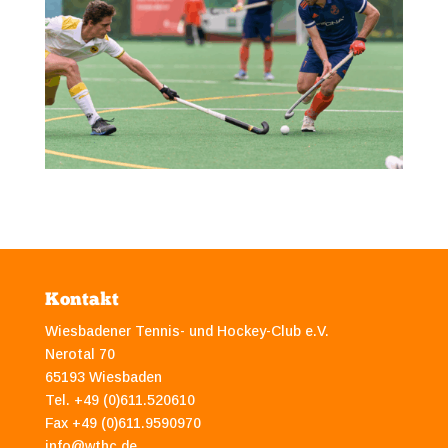
Kontakt
Wiesbadener Tennis- und Hockey-Club e.V.
Nerotal 70
65193 Wiesbaden
Tel. +49 (0)611.520610
Fax +49 (0)611.9590970
info@wthc.de