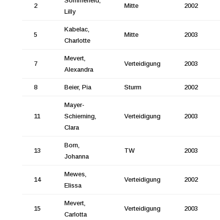
Sommerfeld,
2
Mitte
2002
Lilly
Kabelac,
5
Mitte
2003
Charlotte
Mevert,
7
Verteidigung
2003
Alexandra
8
Beier, Pia
Sturm
2002
Mayer-
11
Schierning,
Verteidigung
2003
Clara
Born,
13
TW
2003
Johanna
Mewes,
14
Verteidigung
2002
Elissa
Mevert,
15
Verteidigung
2003
Carlotta