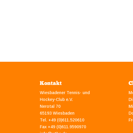
Kontakt
C
Wiesbadener Tennis- und
M
Hockey-Club e.V.
Di
Nerotal 70
M
65193 Wiesbaden
D
Tel. +49 (0)611.520610
Fr
Fax +49 (0)611.9590970