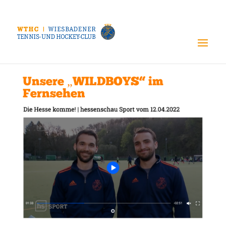
Unsere „WILDBOYS“ im
Fernsehen