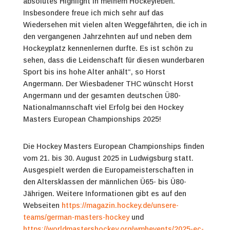
absolutes Highlight in meinem Hockeyleben.
Insbesondere freue ich mich sehr auf das
Wiedersehen mit vielen alten Weggefährten, die ich in
den vergangenen Jahrzehnten auf und neben dem
Hockeyplatz kennenlernen durfte. Es ist schön zu
sehen, dass die Leidenschaft für diesen wunderbaren
Sport bis ins hohe Alter anhält“, so Horst
Angermann. Der Wiesbadener THC wünscht Horst
Angermann und der gesamten deutschen Ü80-
Nationalmannschaft viel Erfolg bei den Hockey
Masters European Championships 2025!
Die Hockey Masters European Championships finden
vom 21. bis 30. August 2025 in Ludwigsburg statt.
Ausgespielt werden die Europameisterschaften in
den Altersklassen der männlichen Ü65- bis Ü80-
Jährigen.
Weitere Informationen gibt es auf den
Webseiten
https://magazin.hockey.de/unsere-
teams/german-masters-hockey
und
https://worldmastershockey.org/wmhevents/2025-ec-