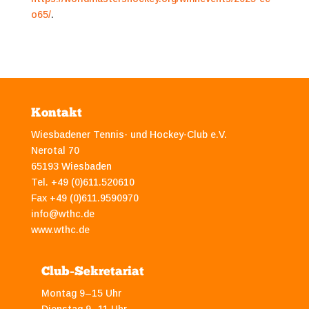
o65/
.
Kontakt
Wiesbadener Tennis- und Hockey-Club e.V.
Nerotal 70
65193 Wiesbaden
Tel. +49 (0)611.520610
Fax +49 (0)611.9590970
info@wthc.de
www.wthc.de
Club-Sekretariat
Montag 9–15 Uhr