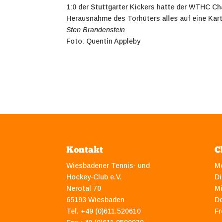
1:0 der Stuttgarter Kickers hatte der WTHC Cha
Herausnahme des Torhüters alles auf eine Kart
Sten Brandenstein
Foto: Quentin Appleby
Kontakt
C
Wiesbadener Tennis- und
M
Hockey-Club e.V.
Di
Nerotal 70
M
65193 Wiesbaden
D
Tel. +49 (0)611.520610
Fr