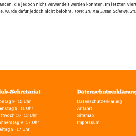
ncen, die jedoch nicht verwandelt werden konnten. Im letzten Viert
e, wurde dafür jedoch nicht belohnt.
Tore: 1:0 Kai Justin Schewe, 2:
lub-Sekretariat
Datenschutzerklärun
ontag 9–15 Uhr
Datenschutzerklärung
enstag 9–11 Uhr
Anfahrt
ittwoch 10–13 Uhr
Sitemap
onnerstag 9–17 Uhr
Impressum
eitag 9–17 Uhr