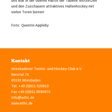
uns klar in der oberen Hälfte der Tabelle festsetzen
und den Zuschauern attraktives Hallenhockey mit
vielen Toren bieten!
Foto: Quentin Appleby
Kontakt
Wiesbadener Tennis- und Hockey-Club e.V.
Nerotal 70
65193 Wiesbaden
Tel. +49 (0)611.520610
Fax +49 (0)611.9590970
info@wthc.de
www.wthc.de