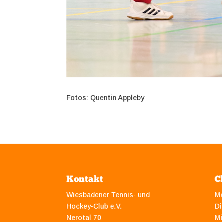
Fotos: Quentin Appleby
Kontakt
C
Wiesbadener Tennis- und
M
Hockey-Club e.V.
Di
Nerotal 70
M