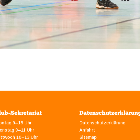
lub-Sekretariat
Datenschutzerklärun
ontag 9–15 Uhr
Datenschutzerklärung
enstag 9–11 Uhr
Anfahrt
ittwoch 10–13 Uhr
Sitemap