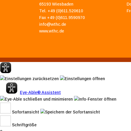
65193 Wiesbaden
D
Tel. +49 (0)611.520610
Fr
Fax +49 (0)611.9590970
info@wthc.de
www.wthc.de