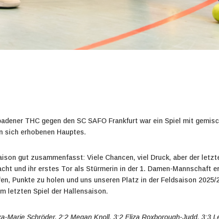
badener THC gegen den SC SAFO Frankfurt war ein Spiel mit gemisc
 sich erhobenen Hauptes.
aison gut zusammenfasst: Viele Chancen, viel Druck, aber der letzt
ht und ihr erstes Tor als Stürmerin in der 1. Damen-Mannschaft erz
fen, Punkte zu holen und uns unseren Platz in der Feldsaison 2025/2
letzten Spiel der Hallensaison.
exa-Marie Schröder, 2:2 Megan Knoll, 3:2 Eliza Roxborough-Judd, 3:3 L