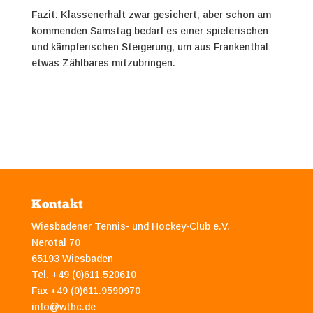
Fazit: Klassenerhalt zwar gesichert, aber schon am
kommenden Samstag bedarf es einer spielerischen
und kämpferischen Steigerung, um aus Frankenthal
etwas Zählbares mitzubringen.
Kontakt
Wiesbadener Tennis- und Hockey-Club e.V.
Nerotal 70
65193 Wiesbaden
Tel. +49 (0)611.520610
Fax +49 (0)611.9590970
info@wthc.de