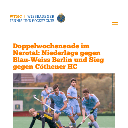
Doppelwochenende im
Nerotal: Niederlage gegen
Blau-Weiss Berlin und Sieg
gegen Cöthener HC