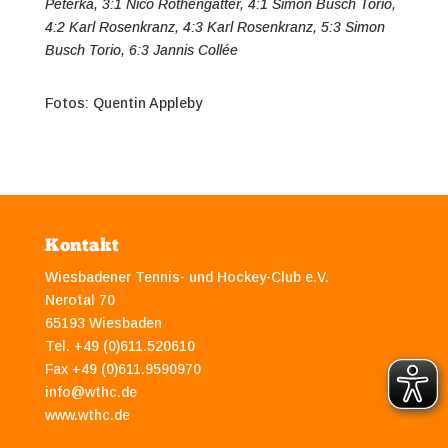
Peterka, 3:1 Nico Rothengatter, 4:1 Simon Busch Torio,
4:2 Karl Rosenkranz, 4:3 Karl Rosenkranz, 5:3 Simon
Busch Torio, 6:3 Jannis Collée
Fotos: Quentin Appleby
Kontakt
Wiesbadener Tennis- und Hockey-Club e.V.
Nerotal 70
65193 Wiesbaden
Tel. +49 (0)611.520610
Fax +49 (0)611.9590970
info@wthc.de
www.wthc.de