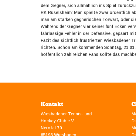
dem Gegner, sich allmählich ins Spiel zurück
RK Rüselsheim: Man spielte zwar ordentlich abe
man am starken gegnerischen Torwart, oder di
Während der Gegner vier seiner fünf Ecken ver
fahrlässige Fehler in der Defensive, gepaart 
Fazit des sichtlich frustrierten Wiesbadener Tr
richten. Schon am kommenden Sonntag, 21.01.20
hoffentlich zahlreichen Fans sollte das machba
Kontakt
C
Wiesbadener Tennis- und
M
Hockey-Club e.V.
Di
Nerotal 70
M
65193 Wiesbaden
D