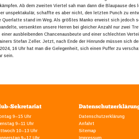
zukämpfen. Ab dem zweiten Viertel sah man dann die Blaupause des 
r unspektakulär, schaffte es aber nicht, den letzten Punch zu ent
e Querlatte stand im Weg. Als größtes Manko erweist sich jedoch 
wandelte, versenkten unsere Herren bei gleicher Anzahl nur zwei Tr
mit einer ausbleibenden Chancenausbeute und einer schlechten Vert
ainers Stefan Zeller.
Jetzt, nach Ende der Hinrunde müssen sich de
24, 16 Uhr hat man die Gelegenheit, sich einen Puffer zu verscha
r sein.
lub-Sekretariat
Datenschutzerklärun
ontag 9–15 Uhr
Datenschutzerklärung
enstag 9–11 Uhr
Anfahrt
ittwoch 10–13 Uhr
Sitemap
onnerstag 9–17 Uhr
Impressum