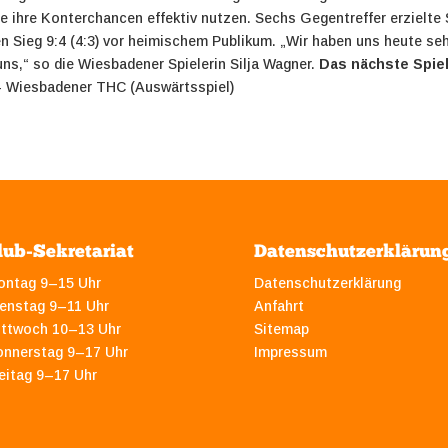
ie ihre Konterchancen effektiv nutzen. Sechs Gegentreffer erzielt
en Sieg 9:4 (4:3) vor heimischem Publikum.
„Wir haben uns heute seh
 uns,“ so die Wiesbadener Spielerin Silja Wagner.
Das nächste Spiel
 – Wiesbadener THC (Auswärtsspiel)
lub-Sekretariat
Datenschutzerklärun
ontag 9–15 Uhr
Datenschutzerklärung
enstag 9–11 Uhr
Anfahrt
ittwoch 10–13 Uhr
Sitemap
onnerstag 9–17 Uhr
Impressum
eitag 9–17 Uhr