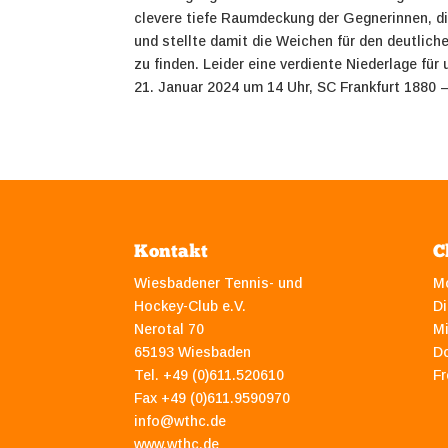
clevere tiefe Raumdeckung der Gegnerinnen, d
und stellte damit die Weichen für den deutlich
zu finden. Leider eine verdiente Niederlage für
21. Januar 2024 um 14 Uhr, SC Frankfurt 1880
Kontakt
C
Wiesbadener Tennis- und
M
Hockey-Club e.V.
Di
Nerotal 70
M
65193 Wiesbaden
D
Tel. +49 (0)611.520610
Fr
Fax +49 (0)611.9590970
info@wthc.de
www.wthc.de