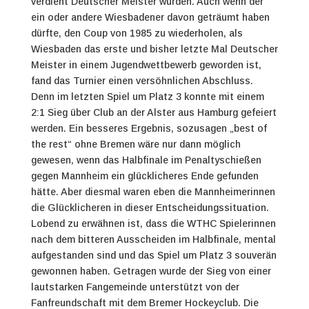
verdient Deutscher Meister wurden. Auch wenn der
ein oder andere Wiesbadener davon geträumt haben
dürfte, den Coup von 1985 zu wiederholen, als
Wiesbaden das erste und bisher letzte Mal Deutscher
Meister in einem Jugendwettbewerb geworden ist,
fand das Turnier einen versöhnlichen Abschluss.
Denn im letzten Spiel um Platz 3 konnte mit einem
2:1 Sieg über Club an der Alster aus Hamburg gefeiert
werden. Ein besseres Ergebnis, sozusagen „best of
the rest“ ohne Bremen wäre nur dann möglich
gewesen, wenn das Halbfinale im Penaltyschießen
gegen Mannheim ein glücklicheres Ende gefunden
hätte. Aber diesmal waren eben die Mannheimerinnen
die Glücklicheren in dieser Entscheidungssituation.
Lobend zu erwähnen ist, dass die WTHC Spielerinnen
nach dem bitteren Ausscheiden im Halbfinale, mental
aufgestanden sind und das Spiel um Platz 3 souverän
gewonnen haben. Getragen wurde der Sieg von einer
lautstarken Fangemeinde unterstützt von der
Fanfreundschaft mit dem Bremer Hockeyclub.
Die