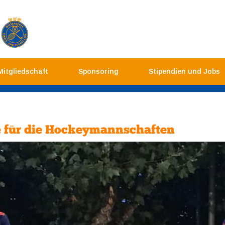
Mitgliedschaft
Sponsoring
Stipendien und Jobs
 für die Hockeymannschaften