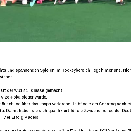
hts und spannenden Spielen im Hockeybereich liegt hinter uns. Nich
winnen.
haft der wU12 1! Klasse gemacht!
 Vize-Pokalsieger wurde.
täuschung über das knapp verlorene Halbfinale am Sonntag noch ein
e. Damit haben sie sich qualifiziert für die Zwischenrunde der D
– viel Erfolg Mädels.
e um die Hessenmeisterschaft in Frankfurt beim SC80 auf dem Pla