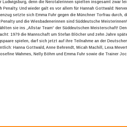
er Ludwigsburg, denn die Nerotalerinnen spielten insgesamt zwar le
h Penalty. Und wieder galt es vor allem für Hannah Gottwald: Nerve
genzug setzte sich Emma Fuhr gegen die Münchner Torfrau durch, di
Penalty und die Wiesbadenerinnen sind Süddeutsche Meisterinnen!
ählten sie ins „Allstar Team“ der Süddeutschen Meisterschaft! De
cht: 1979 die Mannschaft um Stefan Blöcher und zehn Jahre späte
gspaare spielen, darf sich jetzt auf ihre Teilnahme an der Deutsche
tlich: Hanna Gottwald, Anne Behrendt, Micah Machill, Lexa Mevert,
Josefine Wahmes, Nelly Böhm und Emma Fuhr sowie die Trainer Jock