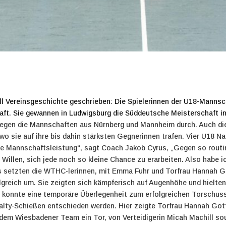
uell Vereinsgeschichte geschrieben: Die Spielerinnen der U18-Mann
ft. Sie gewannen in Ludwigsburg die Süddeutsche Meisterschaft in
gegen die Mannschaften aus Nürnberg und Mannheim durch. Auch die
 wo sie auf ihre bis dahin stärksten Gegnerinnen trafen. Vier U18
te Mannschaftsleistung“, sagt Coach Jakob Cyrus, „Gegen so routin
 Willen, sich jede noch so kleine Chance zu erarbeiten. Also habe
s setzten die WTHC-lerinnen, mit Emma Fuhr und Torfrau Hannah G
olgreich um. Sie zeigten sich kämpferisch auf Augenhöhe und hielten
konnte eine temporäre Überlegenheit zum erfolgreichen Torschuss
lty-Schießen entschieden werden. Hier zeigte Torfrau Hannah Gottwal
dem Wiesbadener Team ein Tor, von Verteidigerin Micah Machill so