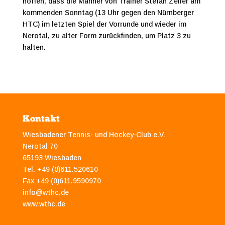
hoffen, dass die Männer von Trainer Stefan Zeller am
kommenden Sonntag (13 Uhr gegen den Nürnberger
HTC) im letzten Spiel der Vorrunde und wieder im
Nerotal, zu alter Form zurückfinden, um Platz 3 zu
halten.
Kontakt
Wiesbadener Tennis- und Hockey-Club e.V.
Nerotal 70
65193 Wiesbaden
Tel. +49 (0)611.520610
Fax +49 (0)611.9590970
info@wthc.de
www.wthc.de